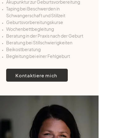
Akupunktur zur Geburtsvorbereitung
Taping bei Beschwerden in
Schwangerschaft und Stillzeit
Geburtsvorbereitungskurse
Wochenbettbegleitung
Beratung in der Praxis nach der Geburt
Beratung bei Stillschwierigkeiten
Beikostberatung
Begleitung bei einer Fehlgeburt
Kontaktiere mich