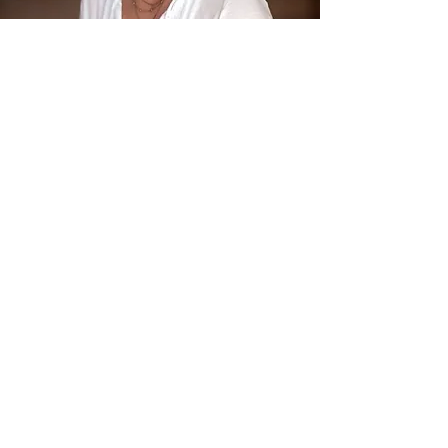
Miriam Schuchert
Freiberufliche Hebamme
Schwangerenvorsorgeuntersuchung
Geburtsbegleitung, Hausgeburtshilfe
Wochenbettbegleitung
Beratung in der Praxis nach der Geburt
Beratung bei Stillschwierigkeiten
Begleitung bei einer Fehlgeburt
Rückbildung
Kontaktiere mich